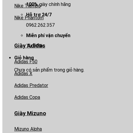
100%
giày chính hãng
Nike Tiempo
Hỗ trợ 24/7
Nike Phantom
0962.262.357
Miễn phí vận chuyển
Giày Adidas
Từ 999k
Giỏ hàng
Adidas F50
Chưa có sản phẩm trong giỏ hàng.
Adidas X
Adidas Predator
Adidas Copa
Giày Mizuno
Mizuno Alpha