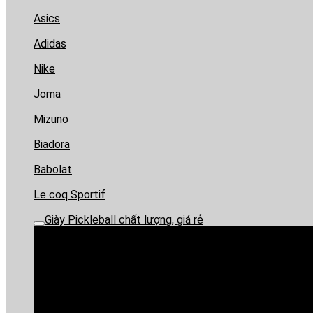
Asics
Adidas
Nike
Joma
Mizuno
Biadora
Babolat
Le coq Sportif
Giày Pickleball chất lượng, giá rẻ