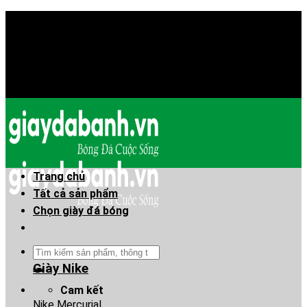
Skip
Chào mừng anh em đã đến Giaydabanh.vn - Thế giới
to
giày bóng đá!
content
Chào mừng anh em đã đến Giaydabanh.vn - Thế giới
giày bóng đá!
Trang chủ
Tất cả sản phẩm
Chọn giày đá bóng
Tìm
kiếm:
Giày Nike
Cam kết
Nike Mercurial