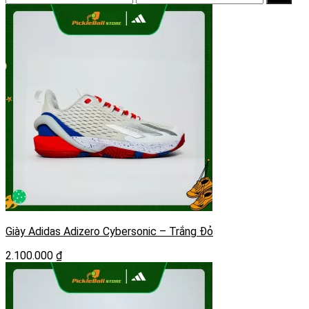
tối
tối
thiểu
đa
Giày Adidas Adizero Cybersonic – Trắng Đỏ
2.100.000
₫