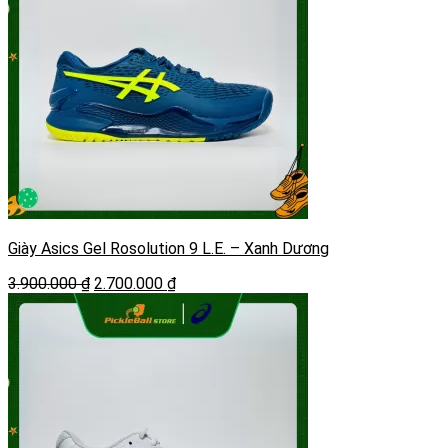
Giày Asics Gel Rosolution 9 L.E. – Xanh Dương
Giá
Giá
3.900.000
₫
2.700.000
₫
gốc
hiện
là:
tại
3.900.000 ₫.
là:
2.700.000 ₫.