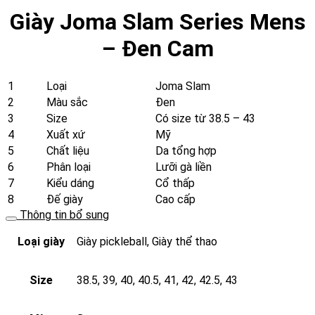
-
Giày Joma Slam Series Mens
Đen
Cam
– Đen Cam
số
lượng
1
Loại
Joma Slam
2
Màu sắc
Đen
3
Size
Có size từ 38.5 – 43
4
Xuất xứ
Mỹ
5
Chất liệu
Da tổng hợp
6
Phân loại
Lưỡi gà liền
7
Kiểu dáng
Cổ thấp
8
Đế giày
Cao cấp
Thông tin bổ sung
Loại giày
Giày pickleball, Giày thể thao
Size
38.5, 39, 40, 40.5, 41, 42, 42.5, 43