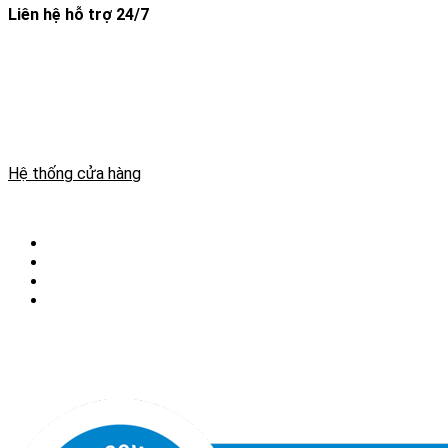
Liên hệ hỗ trợ 24/7
THÔNG TIN GIAYDABANH.VN
Website kinh doanh giày đá bóng, áo đá bóng, phụ kiện bóng
đá. Giaydabanh.vn Mang đến những sản phẩm chất lượng.
MSKD: 20A8009772
Hệ thống cửa hàng
THÔNG TIN CHUNG
Chọn Size Giày Đá Bóng
Giao Hàng Tận Nơi
Bảo Hành & Đổi Trả
Khách hàng thân thiết
giaydabanh.vn là website chuyên cung cấp các sản phẩm cho
bóng đá. Giày đá bóng, quần áo đá bóng, phụ kiện bóng đá.
Chúng tôi tự tin mang đến sản phẩm và dịch vụ chất lượng.