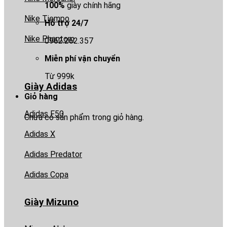
100%
giày chính hãng
Nike Tiempo
Hỗ trợ 24/7
Nike Phantom
0962.262.357
Miễn phí vận chuyển
Từ 999k
Giày Adidas
Giỏ hàng
Adidas F50
Chưa có sản phẩm trong giỏ hàng.
Adidas X
Adidas Predator
Adidas Copa
Giày Mizuno