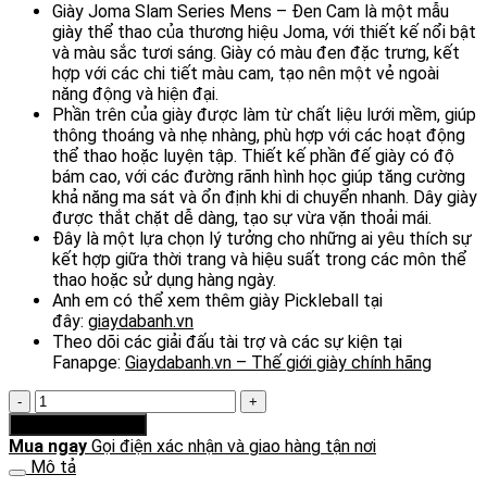
Giày Joma Slam Series Mens – Đen Cam là một mẫu
giày thể thao của thương hiệu Joma, với thiết kế nổi bật
và màu sắc tươi sáng. Giày có màu đen đặc trưng, kết
hợp với các chi tiết màu cam, tạo nên một vẻ ngoài
năng động và hiện đại.
Phần trên của giày được làm từ chất liệu lưới mềm, giúp
thông thoáng và nhẹ nhàng, phù hợp với các hoạt động
thể thao hoặc luyện tập. Thiết kế phần đế giày có độ
bám cao, với các đường rãnh hình học giúp tăng cường
khả năng ma sát và ổn định khi di chuyển nhanh. Dây giày
được thắt chặt dễ dàng, tạo sự vừa vặn thoải mái.
Đây là một lựa chọn lý tưởng cho những ai yêu thích sự
kết hợp giữa thời trang và hiệu suất trong các môn thể
thao hoặc sử dụng hàng ngày.
Anh em có thể xem thêm giày Pickleball tại
đây:
giaydabanh.vn
Theo dõi các giải đấu tài trợ và các sự kiện tại
Fanapge:
Giaydabanh.vn – Thế giới giày chính hãng
Giày
Joma
Thêm vào giỏ hàng
Slam
Mua ngay
Gọi điện xác nhận và giao hàng tận nơi
Series
Mô tả
Mens