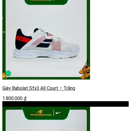
3.800.000 ₫.
là:
2.600.000 ₫.
Giày Babolat Sfx3 All Court – Trắng
1.800.000
₫
-40%