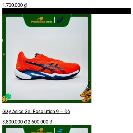
1.700.000
₫
-32%
Giày Asics Gel Rosolution 9 – Đỏ
Giá
Giá
3.800.000
₫
2.600.000
₫
gốc
hiện
là:
tại