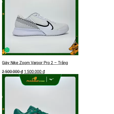
Giày Nike Zoom Varpor Pro 2 – Trắng
Giá
Giá
2.500.000
₫
1.500.000
₫
gốc
hiện
là:
tại
2.500.000 ₫.
là:
1.500.000 ₫.