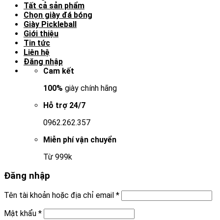
Tất cả sản phẩm
Chọn giày đá bóng
Giày Pickleball
Giới thiệu
Tin tức
Liên hệ
Đăng nhập
Cam kết
100%
giày chính hãng
Hỗ trợ 24/7
0962.262.357
Miễn phí vận chuyển
Từ 999k
Đăng nhập
Tên tài khoản hoặc địa chỉ email
*
Mật khẩu
*