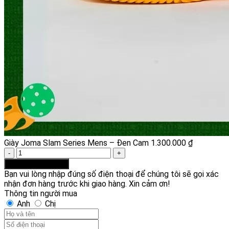
Giày Joma Slam Series Mens – Đen Cam
1.300.000
₫
Giày
Joma
Thêm vào giỏ hàng
Slam
Bạn vui lòng nhập đúng số điện thoại để chúng tôi sẽ gọi xác
Series
nhận đơn hàng trước khi giao hàng. Xin cảm ơn!
Mens
Thông tin người mua
-
Anh
Chị
Đen
Cam