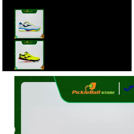
Trang chủ
/
Giày khác
/
Giày pickleball
/
Giày Joma