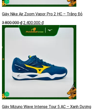
Giày Nike Air Zoom Vapor Pro 2 HC – Trắng Đỏ
Giá
Giá
3.800.000
₫
2.400.000
₫
gốc
hiện
là:
tại
3.800.000 ₫.
là:
2.400.000 ₫.
Giày Mizuno Wave Intense Tour 5 AC – Xanh Dương