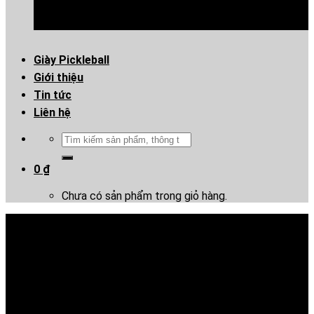
Giày Pickleball
Giới thiệu
Tin tức
Liên hệ
Tìm
kiếm:
0
₫
Chưa có sản phẩm trong giỏ hàng.
Giày Joma Slam Series Mens
– Đen Cam