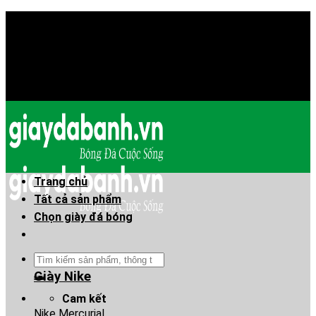
Skip
Chào mừng anh em đã đến Giaydabanh.vn - Thế giới
to
giày bóng đá!
content
Chào mừng anh em đã đến Giaydabanh.vn - Thế giới
giày bóng đá!
Trang chủ
Tất cả sản phẩm
Chọn giày đá bóng
Tìm
kiếm:
Giày Nike
Cam kết
Nike Mercurial