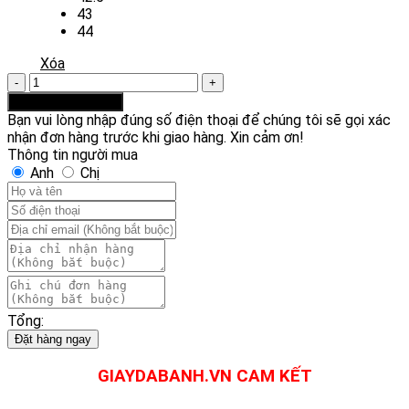
43
44
Xóa
Giày
Mizuno
Thêm vào giỏ hàng
Monarcida
Bạn vui lòng nhập đúng số điện thoại để chúng tôi sẽ gọi xác
Neo
nhận đơn hàng trước khi giao hàng. Xin cảm ơn!
II
Thông tin người mua
Select
Anh
Chị
AS
TF
-
Đen
Vàng
số
lượng
Tổng:
Đặt hàng ngay
GIAYDABANH.VN CAM KẾT