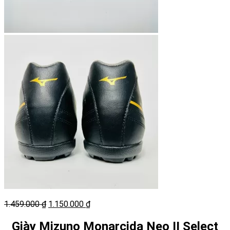
Giá
Giá
1.459.000
₫
1.150.000
₫
gốc
hiện
là:
tại
Giày Mizuno Monarcida Neo II Select