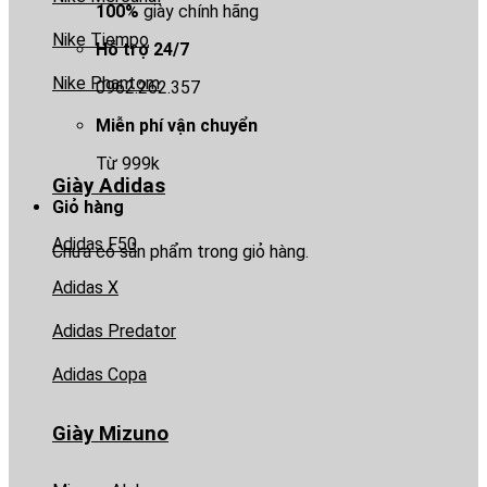
100%
giày chính hãng
Nike Tiempo
Hỗ trợ 24/7
Nike Phantom
0962.262.357
Miễn phí vận chuyển
Từ 999k
Giày Adidas
Giỏ hàng
Adidas F50
Chưa có sản phẩm trong giỏ hàng.
Adidas X
Adidas Predator
Adidas Copa
Giày Mizuno