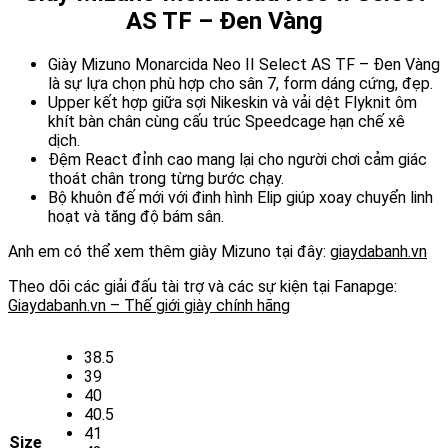
1.459.000 ₫.
là:
AS TF – Đen Vàng
1.150.000 ₫.
Giày Mizuno Monarcida Neo II Select AS TF – Đen Vàng
là sự lựa chọn phù hợp cho sân 7, form dáng cứng, đẹp.
Upper kết hợp giữa sợi Nikeskin và vải dệt Flyknit ôm
khít bàn chân cùng cấu trúc Speedcage hạn chế xê
dịch.
Đệm React đỉnh cao mang lại cho người chơi cảm giác
thoát chân trong từng bước chạy.
Bộ khuôn đế mới với đinh hình Elip giúp xoay chuyển linh
hoạt và tăng độ bám sân.
Anh em có thể xem thêm giày Mizuno tại đây:
giaydabanh.vn
Theo dõi các giải đấu tài trợ và các sự kiện tại Fanapge:
Giaydabanh.vn – Thế giới giày chính hãng
38.5
39
40
40.5
41
Size