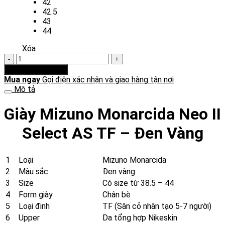
42
42.5
43
44
Xóa
Giày
Mizuno
Thêm vào giỏ hàng
Monarcida
Mua ngay
Gọi điện xác nhận và giao hàng tận nơi
Neo
Mô tả
II
Select
Giày Mizuno Monarcida Neo II
AS
TF
Select AS TF – Đen Vàng
-
Đen
Vàng
1
Loại
Mizuno Monarcida
số
2
Màu sắc
Đen vàng
lượng
3
Size
Có size từ 38.5 – 44
4
Form giày
Chân bè
5
Loại đinh
TF (Sân cỏ nhân tạo 5-7 người)
6
Upper
Da tổng hợp Nikeskin