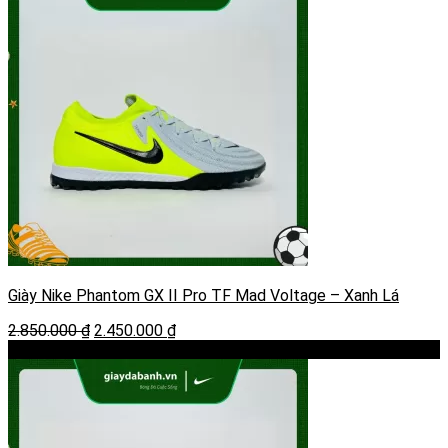
1.450.000 ₫.
Giày Nike Phantom GX II Pro TF Mad Voltage – Xanh Lá
Giá
Giá
2.850.000
₫
2.450.000
₫
gốc
hiện
-22%
là:
tại
2.850.000 ₫.
là:
2.450.000 ₫.