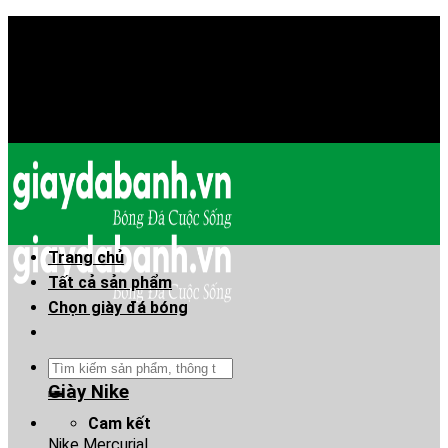
Skip
Chào mừng anh em đã đến Giaydabanh.vn - Thế giới
to
giày bóng đá!
content
Chào mừng anh em đã đến Giaydabanh.vn - Thế giới
giày bóng đá!
Trang chủ
Tất cả sản phẩm
Chọn giày đá bóng
Tìm
kiếm:
Giày Nike
Cam kết
Nike Mercurial