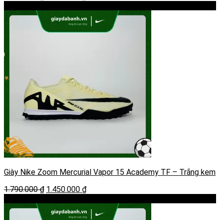
gốc
hiện
-19%
là:
tại
2.850.000 ₫.
là:
2.450.000 ₫.
Giày Nike Zoom Mercurial Vapor 15 Academy TF – Trắng kem
Giá
Giá
1.790.000
₫
1.450.000
₫
gốc
hiện
-14%
là:
tại
1.790.000 ₫.
là: