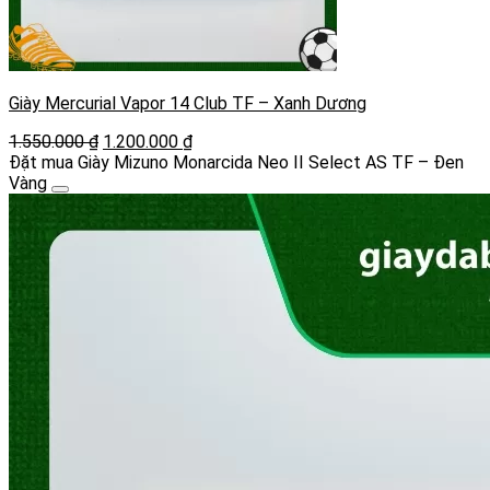
Giày Mercurial Vapor 14 Club TF – Xanh Dương
Giá
Giá
1.550.000
₫
1.200.000
₫
gốc
hiện
Đặt mua Giày Mizuno Monarcida Neo II Select AS TF – Đen
là:
tại
Vàng
1.550.000 ₫.
là:
1.200.000 ₫.