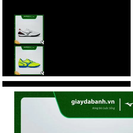
Trang chủ
/
Giày đá bóng
/
MIZUNO
/
GIÀY MIZUNO
MONARCIDA
-21%