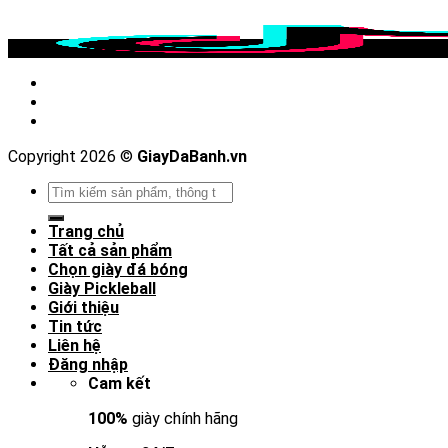
Copyright 2026 ©
GiayDaBanh.vn
Tìm
kiếm:
Trang chủ
Tất cả sản phẩm
Chọn giày đá bóng
Giày Pickleball
Giới thiệu
Tin tức
Liên hệ
Đăng nhập
Cam kết
100%
giày chính hãng