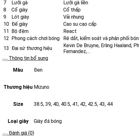
7
Lưỡi gà
Lưỡi gà liền
8
Cổ giày
Cổ thấp
9
Lót giày
Vải nhung
10
Đế giày
Cao su cao cấp
11
Bộ đệm
React
12
Phong cách chơi bóng
Rê dắt, kiểm soát và phân phối bón
Kevin De Bruyne, Erling Haaland, Ph
13
Đại sứ thương hiệu
Fernandez,…
Thông tin bổ sung
Màu
Đen
Thương hiệu
Mizuno
Size
38.5, 39, 40, 40.5, 41, 42, 42.5, 43, 44
Loại giày
Giày đá bóng
Đánh giá (0)