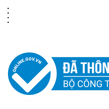
Chọn Size Giày Đá Bóng
Giao Hàng Tận Nơi
Bảo Hành & Đổi Trả
Khách hàng thân thiết
giaydabanh.vn là website chuyên cung cấp các sản phẩm cho
bóng đá. Giày đá bóng, quần áo đá bóng, phụ kiện bóng đá.
Chúng tôi tự tin mang đến sản phẩm và dịch vụ chất lượng.
Chúng tôi trên MXH