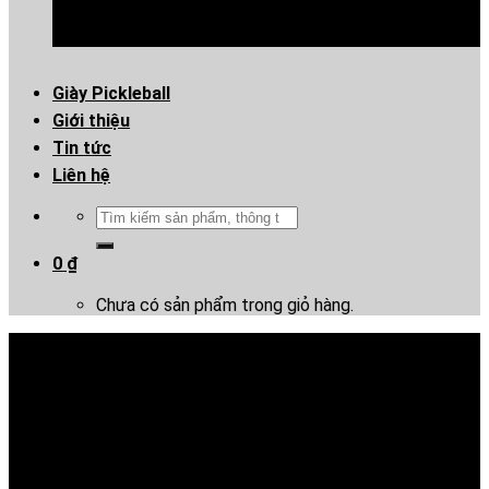
Giày Pickleball
Giới thiệu
Tin tức
Liên hệ
Tìm
kiếm:
0
₫
Chưa có sản phẩm trong giỏ hàng.
Giày Mizuno Monarcida Neo II
Select AS TF – Đen Vàng