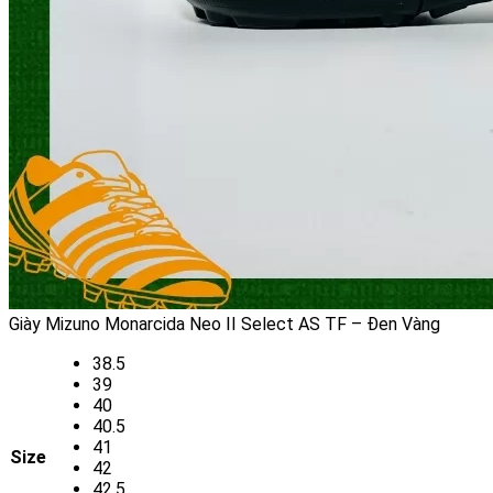
Giày Mizuno Monarcida Neo II Select AS TF – Đen Vàng
38.5
39
40
40.5
41
Size
42
42.5