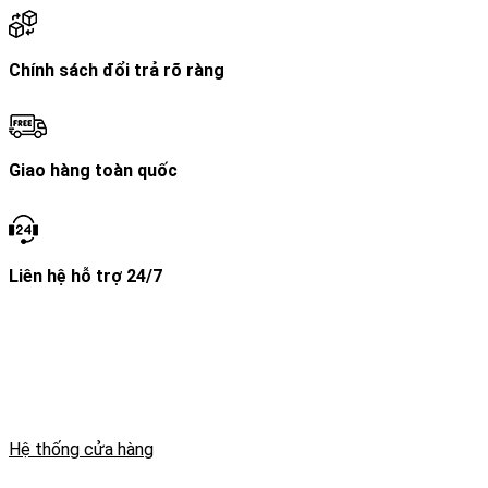
Chính sách đổi trả rõ ràng
Giao hàng toàn quốc
Liên hệ hỗ trợ 24/7
THÔNG TIN GIAYDABANH.VN
Website kinh doanh giày đá bóng, áo đá bóng, phụ kiện bóng
đá. Giaydabanh.vn Mang đến những sản phẩm chất lượng.
MSKD: 20A8009772
Hệ thống cửa hàng
THÔNG TIN CHUNG