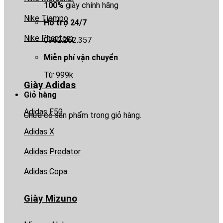
100%
giày chính hãng
Nike Tiempo
Hỗ trợ 24/7
Nike Phantom
0962.262.357
Miễn phí vận chuyển
Từ 999k
Giày Adidas
Giỏ hàng
Adidas F50
Chưa có sản phẩm trong giỏ hàng.
Adidas X
Adidas Predator
Adidas Copa
Giày Mizuno