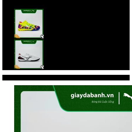
Trang chủ
/
Giày đá bóng
/
PUMA
-31%