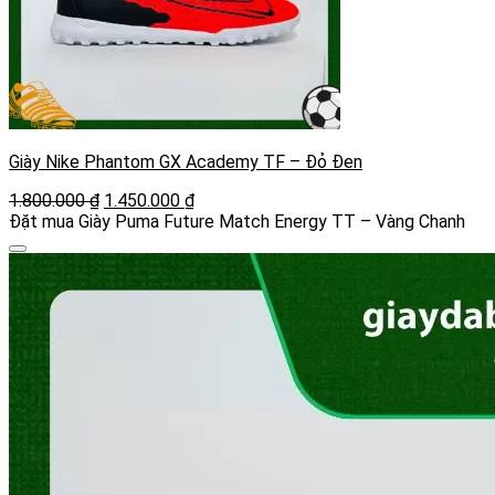
Giày Nike Phantom GX Academy TF – Đỏ Đen
Giá
Giá
1.800.000
₫
1.450.000
₫
gốc
hiện
Đặt mua Giày Puma Future Match Energy TT – Vàng Chanh
là:
tại
1.800.000 ₫.
là:
1.450.000 ₫.