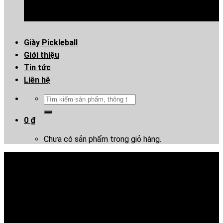
Giày Pickleball
Giới thiệu
Tin tức
Liên hệ
Tìm
kiếm:
0
₫
Chưa có sản phẩm trong giỏ hàng.
Giày Puma Future Match
Energy TT – Vàng Chanh