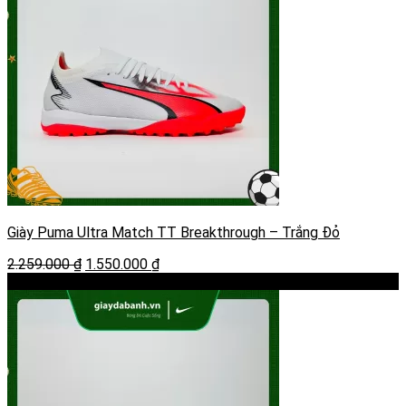
Giày Puma Ultra Match TT Breakthrough – Trắng Đỏ
Giá
Giá
2.259.000
₫
1.550.000
₫
gốc
hiện
-19%
là:
tại
2.259.000 ₫.
là:
1.550.000 ₫.