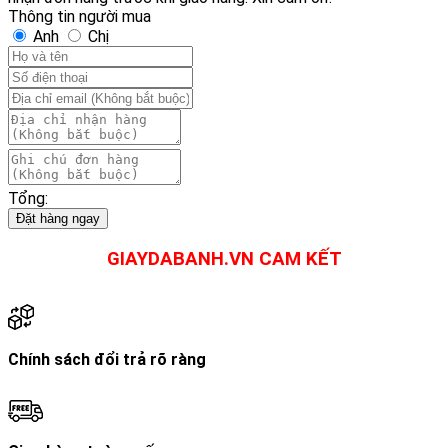
Energy
Thông tin người mua
TT
Anh
Chị
-
Vàng
Chanh
số
lượng
Tổng:
Đặt hàng ngay
GIAYDABANH.VN CAM KẾT
Chính sách đổi trả rõ ràng