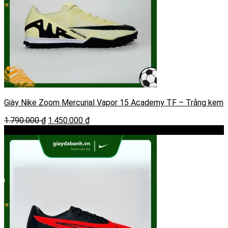
Giày Nike Zoom Mercurial Vapor 15 Academy TF – Trắng kem
Giá
Giá
1.790.000
₫
1.450.000
₫
gốc
hiện
-19%
là:
tại
1.790.000 ₫.
là:
1.450.000 ₫.