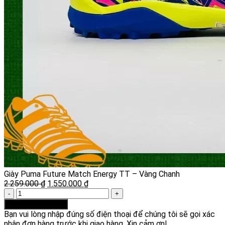
Giày Puma Future Match Energy TT – Vàng Chanh
Giá
Giá
2.259.000
₫
1.550.000
₫
Giày
gốc
hiện
Puma
là:
tại
Thêm vào giỏ hàng
Future
2.259.000 ₫.
là:
Bạn vui lòng nhập đúng số điện thoại để chúng tôi sẽ gọi xác
Match
1.550.000 ₫.
nhận đơn hàng trước khi giao hàng. Xin cảm ơn!