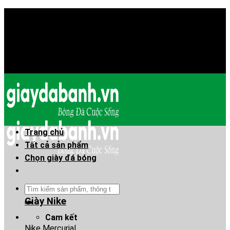
Skip
Chào mừng anh em đã đến Giaydabanh.vn - Thế giới
to
giày bóng đá!
content
Chào mừng anh em đã đến Giaydabanh.vn - Thế giới
giày bóng đá!
Trang chủ
Tất cả sản phẩm
Chọn giày đá bóng
Tìm
kiếm:
Giày Nike
Cam kết
Nike Mercurial