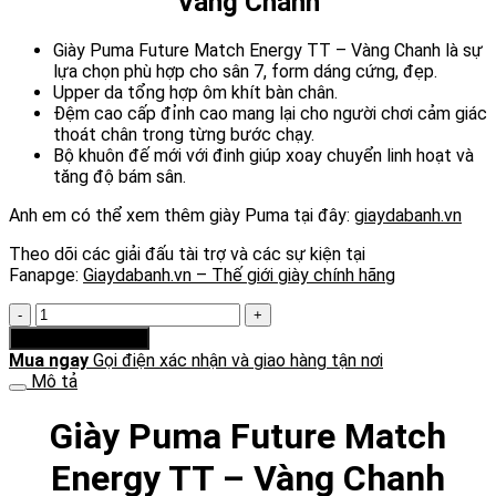
Vàng Chanh
1.550.000 ₫.
Giày Puma Future Match Energy TT – Vàng Chanh là sự
lựa chọn phù hợp cho sân 7, form dáng cứng, đẹp.
Upper da tổng hợp ôm khít bàn chân.
Đệm cao cấp đỉnh cao mang lại cho người chơi cảm giác
thoát chân trong từng bước chạy.
Bộ khuôn đế mới với đinh giúp xoay chuyển linh hoạt và
tăng độ bám sân.
Anh em có thể xem thêm giày Puma tại đây:
giaydabanh.vn
Theo dõi các giải đấu tài trợ và các sự kiện tại
Fanapge:
Giaydabanh.vn – Thế giới giày chính hãng
Giày
Puma
Thêm vào giỏ hàng
Future
Mua ngay
Gọi điện xác nhận và giao hàng tận nơi
Match
Mô tả
Energy
TT
Giày Puma Future Match
-
Vàng
Energy TT – Vàng Chanh
Chanh