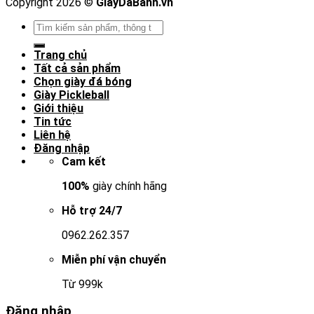
Copyright 2026 ©
GiayDaBanh.vn
Tìm
kiếm:
Trang chủ
Tất cả sản phẩm
Chọn giày đá bóng
Giày Pickleball
Giới thiệu
Tin tức
Liên hệ
Đăng nhập
Cam kết
100%
giày chính hãng
Hỗ trợ 24/7
0962.262.357
Miễn phí vận chuyển
Từ 999k
Đăng nhập