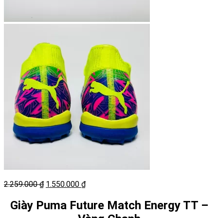
Giá
Giá
2.259.000
₫
1.550.000
₫
gốc
hiện
là:
tại
Giày Puma Future Match Energy TT –
2.259.000 ₫.
là: