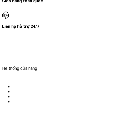
Giao hàng toàn quốc
Liên hệ hỗ trợ 24/7
THÔNG TIN GIAYDABANH.VN
Website kinh doanh giày đá bóng, áo đá bóng, phụ kiện bóng
đá. Giaydabanh.vn Mang đến những sản phẩm chất lượng.
MSKD: 20A8009772
Hệ thống cửa hàng
THÔNG TIN CHUNG
Chọn Size Giày Đá Bóng
Giao Hàng Tận Nơi
Bảo Hành & Đổi Trả
Khách hàng thân thiết
giaydabanh.vn là website chuyên cung cấp các sản phẩm cho
bóng đá. Giày đá bóng, quần áo đá bóng, phụ kiện bóng đá.