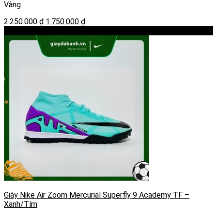
Vàng
Giá
Giá
2.250.000
₫
1.750.000
₫
gốc
hiện
-22%
là:
tại
2.250.000 ₫.
là:
1.750.000 ₫.
Giày Nike Air Zoom Mercurial Superfly 9 Academy TF –
Xanh/Tím