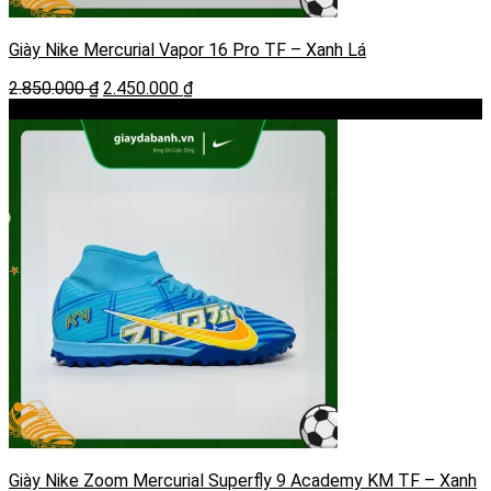
Giày Nike Mercurial Vapor 16 Pro TF – Xanh Lá
Giá
Giá
2.850.000
₫
2.450.000
₫
gốc
hiện
-22%
là:
tại
2.850.000 ₫.
là:
2.450.000 ₫.
Giày Nike Zoom Mercurial Superfly 9 Academy KM TF – Xanh