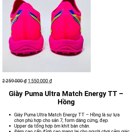
Giá
Giá
2.259.000
₫
1.550.000
₫
gốc
hiện
là:
tại
Giày Puma Ultra Match Energy TT –
2.259.000 ₫.
là:
Hồng
1.550.000 ₫.
Giày Puma Ultra Match Energy TT – Hồng là sự lựa
chọn phù hợp cho sân 7, form dáng cứng, đẹp.
Upper da tổng hợp ôm khít bàn chân.
Đệm cao cấp đỉnh cao mang lại cho người chơi cảm giác