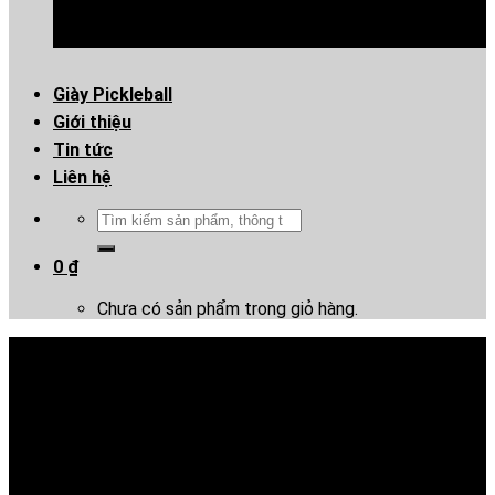
Giày Pickleball
Giới thiệu
Tin tức
Liên hệ
Tìm
kiếm:
0
₫
Chưa có sản phẩm trong giỏ hàng.
Giày Puma Ultra Match
Energy TT – Hồng