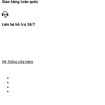
Giao hàng toàn quốc
Liên hệ hỗ trợ 24/7
THÔNG TIN GIAYDABANH.VN
Website kinh doanh giày đá bóng, áo đá bóng, phụ kiện bóng
đá. Giaydabanh.vn Mang đến những sản phẩm chất lượng.
MSKD: 20A8009772
Hệ thống cửa hàng
THÔNG TIN CHUNG
Chọn Size Giày Đá Bóng
Giao Hàng Tận Nơi
Bảo Hành & Đổi Trả
Khách hàng thân thiết
giaydabanh.vn là website chuyên cung cấp các sản phẩm cho
bóng đá. Giày đá bóng, quần áo đá bóng, phụ kiện bóng đá.