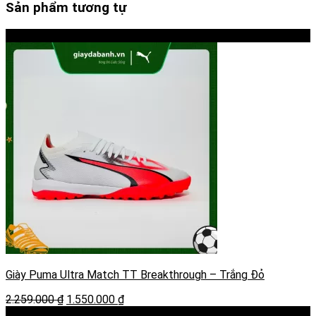
Sản phẩm tương tự
-31%
Giày Puma Ultra Match TT Breakthrough – Trắng Đỏ
Giá
Giá
2.259.000
₫
1.550.000
₫
gốc
hiện
-29%