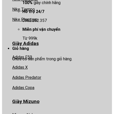
100%
giày chính hãng
Nike Tiempo
Hỗ trợ 24/7
Nike Phantom
0962.262.357
Miễn phí vận chuyển
Từ 999k
Giày Adidas
Giỏ hàng
Adidas F50
Chưa có sản phẩm trong giỏ hàng.
Adidas X
Adidas Predator
Adidas Copa
Giày Mizuno