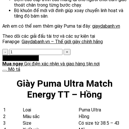
thoát chân trong từng bước chạy.
Bộ khuôn đế mới với đinh giúp xoay chuyển linh hoạt và
tăng độ bám sân.
Anh em có thể xem thêm giày Puma tại đây:
giaydabanh.vn
Theo dõi các giải đấu tài trợ và các sự kiện tại
Fanapge:
Giaydabanh.vn – Thế giới giày chính hãng
Giày
Puma
Thêm vào giỏ hàng
Ultra
Mua ngay
Gọi điện xác nhận và giao hàng tận nơi
Match
Mô tả
Energy
TT
Giày Puma Ultra Match
-
Hồng
Energy TT – Hồng
số
lượng
1
Loại
Puma Ultra
2
Màu sắc
Hồng
3
Size
Có size từ 38.5 – 43