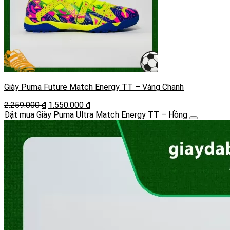
Giày Puma Future Match Energy TT – Vàng Chanh
Giá
Giá
2.259.000
₫
1.550.000
₫
gốc
hiện
Đặt mua Giày Puma Ultra Match Energy TT – Hồng
là:
tại
2.259.000 ₫.
là:
1.550.000 ₫.