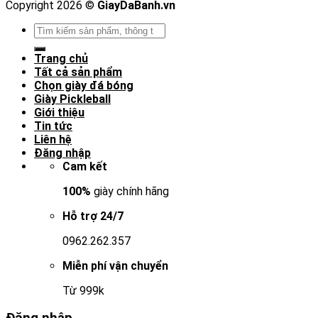
Copyright 2026 ©
GiayDaBanh.vn
Tìm
kiếm:
Trang chủ
Tất cả sản phẩm
Chọn giày đá bóng
Giày Pickleball
Giới thiệu
Tin tức
Liên hệ
Đăng nhập
Cam kết
100%
giày chính hãng
Hỗ trợ 24/7
0962.262.357
Miễn phí vận chuyển
Từ 999k