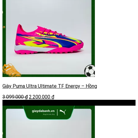
Giày Puma Ultra Ultimate TF Energy – Hồng
Giá
Giá
3.099.000
₫
2.200.000
₫
gốc
hiện
-31%
là:
tại
3.099.000 ₫.
là:
2.200.000 ₫.