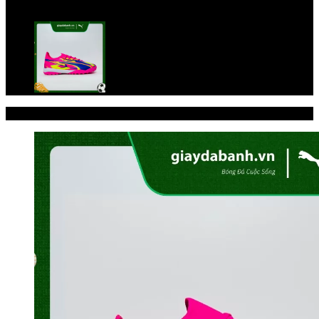
Trang chủ
/
Giày đá bóng
/
PUMA
-31%