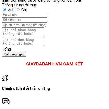
nhận đơn hàng trước khi giao hàng. Xin cảm ơn!
Energy
Thông tin người mua
TT
Anh
Chị
-
Hồng
số
lượng
Tổng:
Đặt hàng ngay
GIAYDABANH.VN CAM KẾT
Chính sách đổi trả rõ ràng