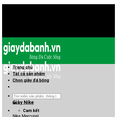
Skip
Chào mừng anh em đã đến Giaydabanh.vn - Thế giới
to
giày bóng đá!
content
Chào mừng anh em đã đến Giaydabanh.vn - Thế giới
giày bóng đá!
Trang chủ
Tất cả sản phẩm
Chọn giày đá bóng
Tìm
kiếm:
Giày Nike
Cam kết
Nike Mercurial